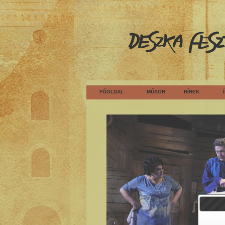
FŐOLDAL
MŰSOR
HÍREK