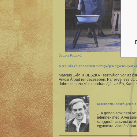
E
Deszka Fesztivál
A realitás és az abszurd mezsgyéjén egyensúlyozv
Március 1-én, a DESZKA Fesztiválon volt az ő
Árkosi Árpád rendezésében. Pár évvel ezelőtt u
debreceni szerző monodrámáját, az Én, Károli 
Kerekasztal beszélgetés 
„...a gondolatok nem az
jelennek meg. A versso
szuggerált asszociáció
egymásra-villanásában é