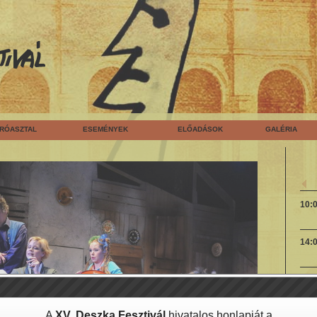
ÍRÓASZTAL
ESEMÉNYEK
ELŐADÁSOK
GALÉRIA
10:
14:
A
XV. Deszka Fesztivál
hivatalos honlapját a