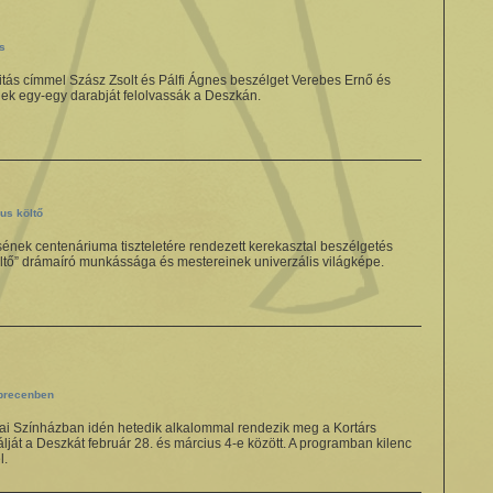
s
tás címmel Szász Zsolt és Pálfi Ágnes beszélget Verebes Ernő és
knek egy-egy darabját felolvassák a Deszkán.
us költő
nek centenáriuma tiszteletére rendezett kerekasztal beszélgetés
ltő” drámaíró munkássága és mestereinek univerzális világképe.
ebrecenben
 Színházban idén hetedik alkalommal rendezik meg a Kortárs
ját a Deszkát február 28. és március 4-e között. A programban kilenc
l.