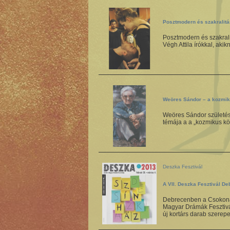
Posztmodern és szakralitá
Posztmodern és szakrali
Végh Attila írókkal, aki
Weöres Sándor – a kozmik
Weöres Sándor születésé
témája a a „kozmikus kö
Deszka Fesztivál
A VII. Deszka Fesztivál D
Debrecenben a Csokonai
Magyar Drámák Fesztivál
új kortárs darab szerepe