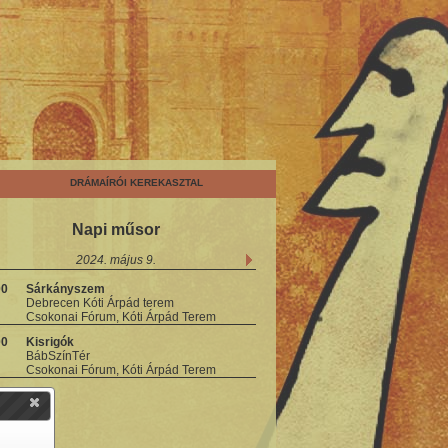
DRÁMAÍRÓI KEREKASZTAL
Napi műsor
2024. május 9.
00
Sárkányszem
Debrecen Kóti Árpád terem
Csokonai Fórum, Kóti Árpád Terem
00
Kisrigók
BábSzínTér
Csokonai Fórum, Kóti Árpád Terem