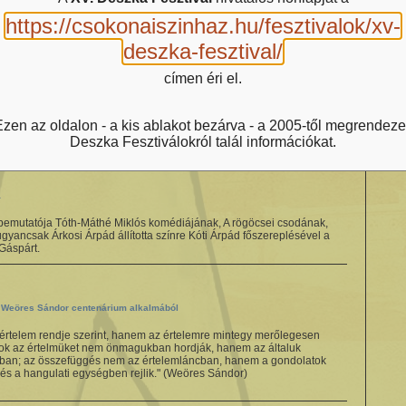
https://csokonaiszinhaz.hu/fesztivalok/xv-
deszka-fesztival/
címen éri el.
zen az oldalon - a kis ablakot bezárva - a 2005-től megrendeze
Deszka Fesztiválokról talál információkat.
a
sbemutatója Tóth-Máthé Miklós komédiájának, A rögöcsei csodának,
gyancsak Árkosi Árpád állította színre Kóti Árpád főszereplésével a
Gáspárt.
a Weöres Sándor centenárium alkalmából
 értelem rendje szerint, hanem az értelemre mintegy merőlegesen
rok az értelmüket nem önmagukban hordják, hanem az általuk
kban; az összefüggés nem az értelemláncban, hanem a gondolatok
s a hangulati egységben rejlik." (Weöres Sándor)