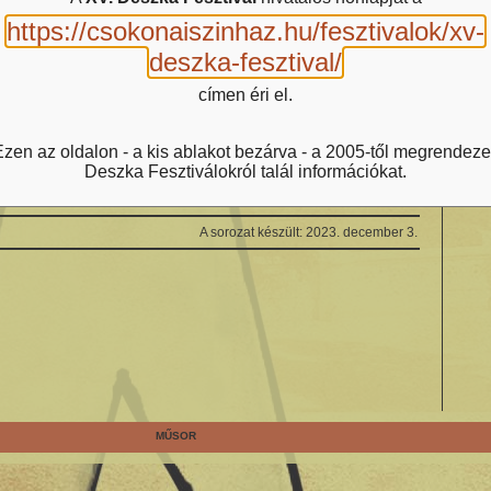
https://csokonaiszinhaz.hu/fesztivalok/xv-
deszka-fesztival/
címen éri el.
zen az oldalon - a kis ablakot bezárva - a 2005-től megrendeze
Deszka Fesztiválokról talál információkat.
5
6
7
8
9
10
11
12
13
14
15
...
>
>>
A sorozat készült: 2023. december 3.
MŰSOR