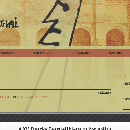
ÍRÓASZTAL
ESEMÉNYEK
ELŐADÁSOK
GALÉRIA
10:
Előadás
5
6
7
8
9
10
11
12
13
14
15
...
>
>>
14:
A
XV. Deszka Fesztivál
hivatalos honlapját a