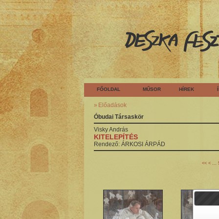
FŐOLDAL
MŰSOR
HÍREK
Előadások
Óbudai Társaskör
Visky
András
KITELEPÍTÉS
Rendező:
ÁRKOSI ÁRPÁD
...
<<
<