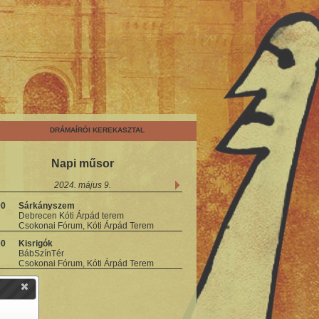
DRÁMAÍRÓI KEREKASZTAL
Napi műsor
2024. május 9.
00
Sárkányszem
Debrecen Kóti Árpád terem
Csokonai Fórum, Kóti Árpád Terem
00
Kisrigók
BábSzínTér
Csokonai Fórum, Kóti Árpád Terem