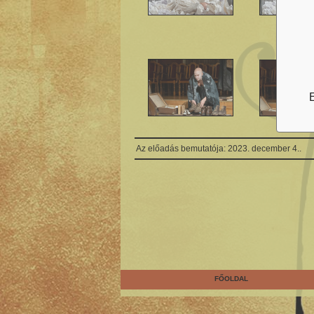
E
...
<<
<
Az előadás bemutatója: 2023. december 4..
FŐOLDAL