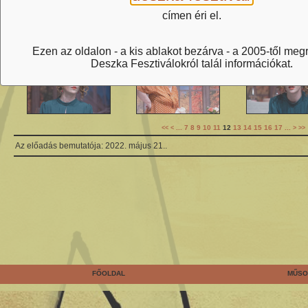
címen éri el.
Ezen az oldalon - a kis ablakot bezárva - a 2005-től meg
Deszka Fesztiválokról talál információkat.
...
7
8
9
10
11
12
13
14
15
16
17
...
<<
<
>
>>
Az előadás bemutatója: 2022. május 21..
FŐOLDAL
MŰSO