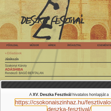
FŐOLDAL
MŰSOR
HÍREK
ÍRÓASZTAL
ESEMÉNY
Előadások
Játékszín
Szakonyi
Károly
ADÁSHIBA
Rendező:
BAGÓ BERTALAN
...
7
8
9
10
11
12
13
14
15
16
17
...
<<
<
>
>>
A
XV. Deszka Fesztivál
hivatalos honlapját a
https://csokonaiszinhaz.hu/fesztivalo
deszka-fesztival/